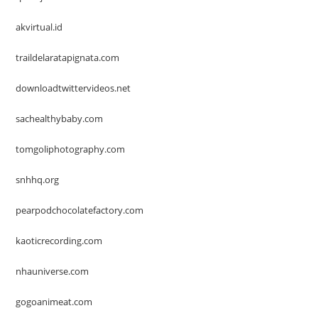
akvirtual.id
traildelaratapignata.com
downloadtwittervideos.net
sachealthybaby.com
tomgoliphotography.com
snhhq.org
pearpodchocolatefactory.com
kaoticrecording.com
nhauniverse.com
gogoanimeat.com