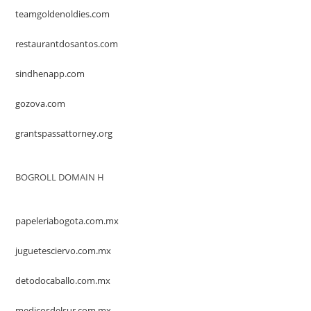
teamgoldenoldies.com
restaurantdosantos.com
sindhenapp.com
gozova.com
grantspassattorney.org
BOGROLL DOMAIN H
papeleriabogota.com.mx
juguetesciervo.com.mx
detodocaballo.com.mx
medicosdelsur.com.mx