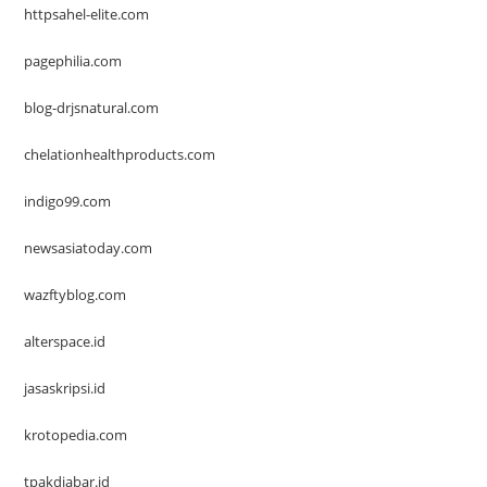
httpsahel-elite.com
pagephilia.com
blog-drjsnatural.com
chelationhealthproducts.com
indigo99.com
newsasiatoday.com
wazftyblog.com
alterspace.id
jasaskripsi.id
krotopedia.com
tpakdjabar.id