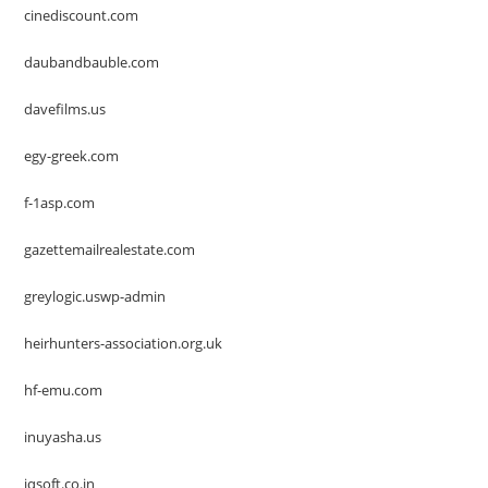
cinediscount.com
daubandbauble.com
davefilms.us
egy-greek.com
f-1asp.com
gazettemailrealestate.com
greylogic.uswp-admin
heirhunters-association.org.uk
hf-emu.com
inuyasha.us
iqsoft.co.in