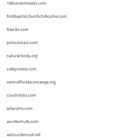
100randomtasks.com
firstbaptistchurchchillicothe.com
free-itv.com
jointcontact.com
natural-body.org
valleyscene.com
centralfloridaconcierge.org
couchslobs.com
iplaysims.com
woollenhulls.com
autourdemusil.net