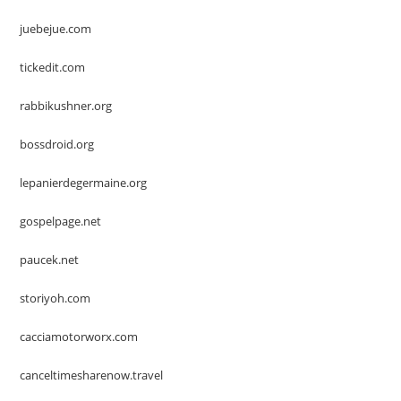
juebejue.com
tickedit.com
rabbikushner.org
bossdroid.org
lepanierdegermaine.org
gospelpage.net
paucek.net
storiyoh.com
cacciamotorworx.com
canceltimesharenow.travel