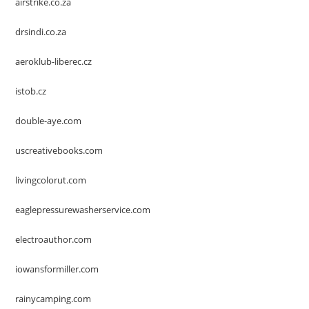
airstrike.co.za
drsindi.co.za
aeroklub-liberec.cz
istob.cz
double-aye.com
uscreativebooks.com
livingcolorut.com
eaglepressurewasherservice.com
electroauthor.com
iowansformiller.com
rainycamping.com