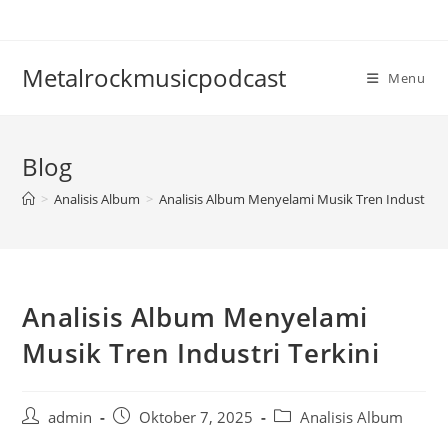
Skip
to
content
Metalrockmusicpodcast
Menu
Blog
>
Analisis Album
>
Analisis Album Menyelami Musik Tren Industri Te
Analisis Album Menyelami
Musik Tren Industri Terkini
Post
Post
Post
admin
Oktober 7, 2025
Analisis Album
author:
published:
category: