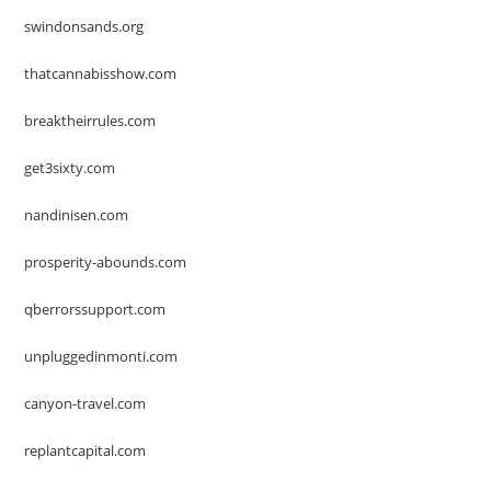
swindonsands.org
thatcannabisshow.com
breaktheirrules.com
get3sixty.com
nandinisen.com
prosperity-abounds.com
qberrorssupport.com
unpluggedinmonti.com
canyon-travel.com
replantcapital.com