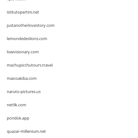
istitutopertini.net
justanotherlovestory.com
lemondedeslions.com
lowvisionary.com
machupicchutours.travel
maicoakiba.com
naruto-pictures.us
net9k.com
pondok.app
quazar-millenium.net