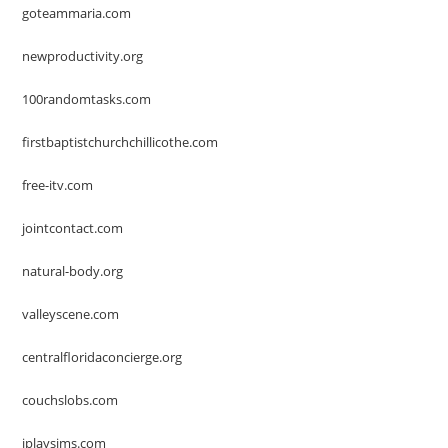
goteammaria.com
newproductivity.org
100randomtasks.com
firstbaptistchurchchillicothe.com
free-itv.com
jointcontact.com
natural-body.org
valleyscene.com
centralfloridaconcierge.org
couchslobs.com
iplaysims.com