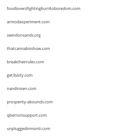
foodloversfightingburritoboredom.com
armodexperiment.com
swindonsands.org
thatcannabisshow.com
breaktheirrules.com
get3sixty.com
nandinisen.com
prosperity-abounds.com
qberrorssupport.com
unpluggedinmonti.com