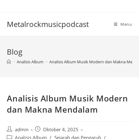
Skip
to
content
Metalrockmusicpodcast
Menu
Blog
>
Analisis Album
>
Analisis Album Musik Modern dan Makna Mend
Analisis Album Musik Modern
dan Makna Mendalam
Post
Post
admin
Oktober 4, 2025
author:
published:
Post
Analisis Album
/
Sejarah dan Pengaruh
/