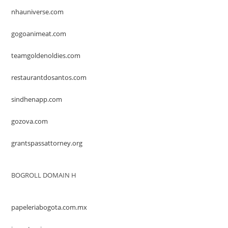
nhauniverse.com
gogoanimeat.com
teamgoldenoldies.com
restaurantdosantos.com
sindhenapp.com
gozova.com
grantspassattorney.org
BOGROLL DOMAIN H
papeleriabogota.com.mx