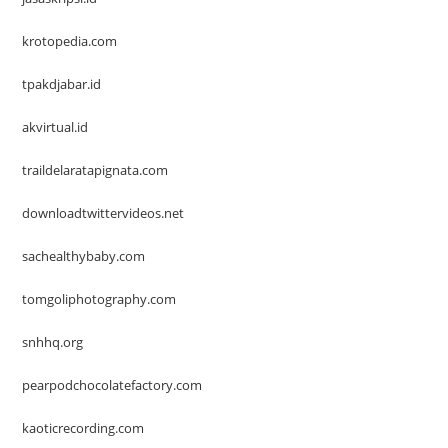
krotopedia.com
tpakdjabar.id
akvirtual.id
traildelaratapignata.com
downloadtwittervideos.net
sachealthybaby.com
tomgoliphotography.com
snhhq.org
pearpodchocolatefactory.com
kaoticrecording.com