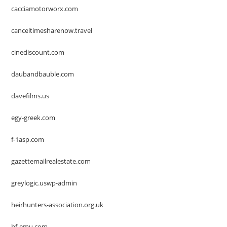
cacciamotorworx.com
canceltimesharenow.travel
cinediscount.com
daubandbauble.com
davefilms.us
egy-greek.com
f-1asp.com
gazettemailrealestate.com
greylogic.uswp-admin
heirhunters-association.org.uk
hf-emu.com