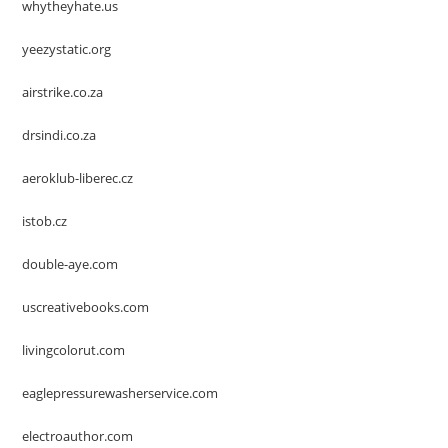
whytheyhate.us
yeezystatic.org
airstrike.co.za
drsindi.co.za
aeroklub-liberec.cz
istob.cz
double-aye.com
uscreativebooks.com
livingcolorut.com
eaglepressurewasherservice.com
electroauthor.com