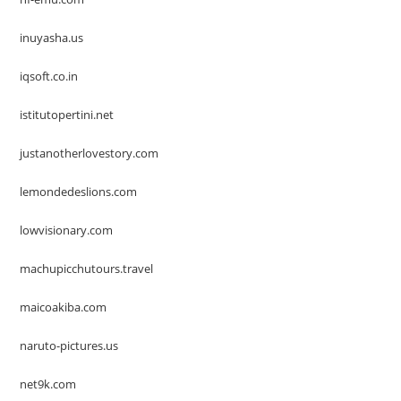
inuyasha.us
iqsoft.co.in
istitutopertini.net
justanotherlovestory.com
lemondedeslions.com
lowvisionary.com
machupicchutours.travel
maicoakiba.com
naruto-pictures.us
net9k.com