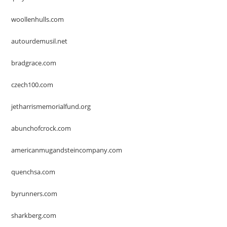
woollenhulls.com
autourdemusil.net
bradgrace.com
czech100.com
jetharrismemorialfund.org
abunchofcrock.com
americanmugandsteincompany.com
quenchsa.com
byrunners.com
sharkberg.com