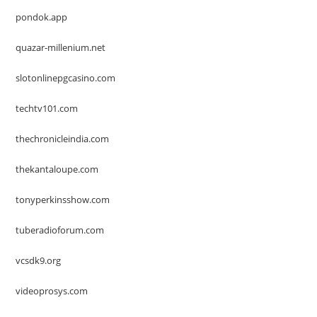
pondok.app
quazar-millenium.net
slotonlinepgcasino.com
techtv101.com
thechronicleindia.com
thekantaloupe.com
tonyperkinsshow.com
tuberadioforum.com
vcsdk9.org
videoprosys.com