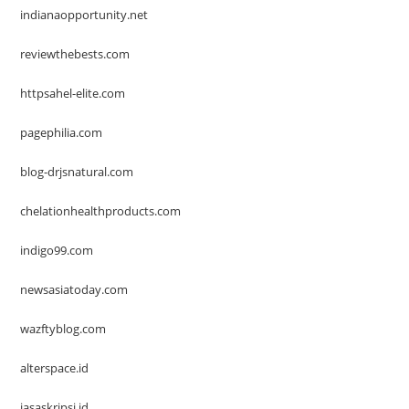
indianaopportunity.net
reviewthebests.com
httpsahel-elite.com
pagephilia.com
blog-drjsnatural.com
chelationhealthproducts.com
indigo99.com
newsasiatoday.com
wazftyblog.com
alterspace.id
jasaskripsi.id