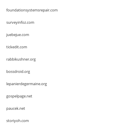
foundationsystemsrepair.com
surveyinfoz.com
juebejue.com
tickedit.com
rabbikushner.org
bossdroid.org
lepanierdegermaine.org
gospelpage.net
paucek.net
storiyoh.com