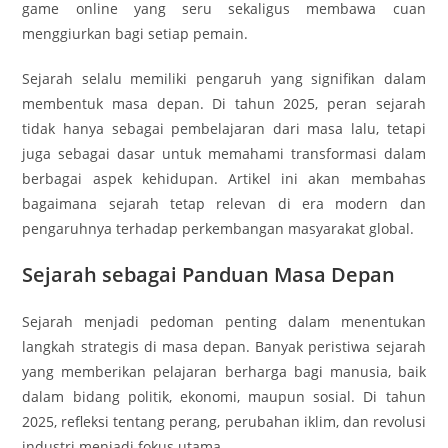
game online yang seru sekaligus membawa cuan
menggiurkan bagi setiap pemain.
Sejarah selalu memiliki pengaruh yang signifikan dalam
membentuk masa depan. Di tahun 2025, peran sejarah
tidak hanya sebagai pembelajaran dari masa lalu, tetapi
juga sebagai dasar untuk memahami transformasi dalam
berbagai aspek kehidupan. Artikel ini akan membahas
bagaimana sejarah tetap relevan di era modern dan
pengaruhnya terhadap perkembangan masyarakat global.
Sejarah sebagai Panduan Masa Depan
Sejarah menjadi pedoman penting dalam menentukan
langkah strategis di masa depan. Banyak peristiwa sejarah
yang memberikan pelajaran berharga bagi manusia, baik
dalam bidang politik, ekonomi, maupun sosial. Di tahun
2025, refleksi tentang perang, perubahan iklim, dan revolusi
industri menjadi fokus utama.