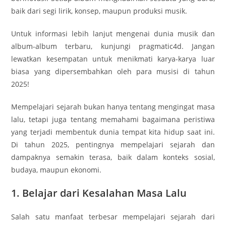
baik dari segi lirik, konsep, maupun produksi musik.
Untuk informasi lebih lanjut mengenai dunia musik dan
album-album terbaru, kunjungi pragmatic4d. Jangan
lewatkan kesempatan untuk menikmati karya-karya luar
biasa yang dipersembahkan oleh para musisi di tahun
2025!
Mempelajari sejarah bukan hanya tentang mengingat masa
lalu, tetapi juga tentang memahami bagaimana peristiwa
yang terjadi membentuk dunia tempat kita hidup saat ini.
Di tahun 2025, pentingnya mempelajari sejarah dan
dampaknya semakin terasa, baik dalam konteks sosial,
budaya, maupun ekonomi.
1. Belajar dari Kesalahan Masa Lalu
Salah satu manfaat terbesar mempelajari sejarah dari