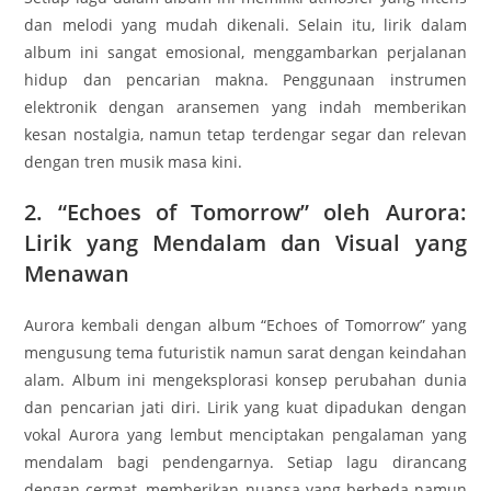
dan melodi yang mudah dikenali. Selain itu, lirik dalam
album ini sangat emosional, menggambarkan perjalanan
hidup dan pencarian makna. Penggunaan instrumen
elektronik dengan aransemen yang indah memberikan
kesan nostalgia, namun tetap terdengar segar dan relevan
dengan tren musik masa kini.
2. “Echoes of Tomorrow” oleh Aurora:
Lirik yang Mendalam dan Visual yang
Menawan
Aurora kembali dengan album “Echoes of Tomorrow” yang
mengusung tema futuristik namun sarat dengan keindahan
alam. Album ini mengeksplorasi konsep perubahan dunia
dan pencarian jati diri. Lirik yang kuat dipadukan dengan
vokal Aurora yang lembut menciptakan pengalaman yang
mendalam bagi pendengarnya. Setiap lagu dirancang
dengan cermat, memberikan nuansa yang berbeda namun