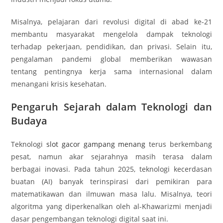
Misalnya, pelajaran dari revolusi digital di abad ke-21
membantu masyarakat mengelola dampak teknologi
terhadap pekerjaan, pendidikan, dan privasi. Selain itu,
pengalaman pandemi global memberikan wawasan
tentang pentingnya kerja sama internasional dalam
menangani krisis kesehatan.
Pengaruh Sejarah dalam Teknologi dan
Budaya
Teknologi
slot gacor gampang menang
terus berkembang
pesat, namun akar sejarahnya masih terasa dalam
berbagai inovasi. Pada tahun 2025, teknologi kecerdasan
buatan (AI) banyak terinspirasi dari pemikiran para
matematikawan dan ilmuwan masa lalu. Misalnya, teori
algoritma yang diperkenalkan oleh al-Khawarizmi menjadi
dasar pengembangan teknologi digital saat ini.