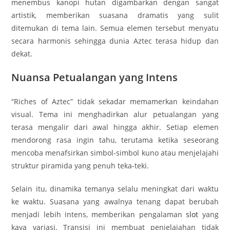
menembus kanopi hutan digambarkan dengan sangat
artistik, memberikan suasana dramatis yang sulit
ditemukan di tema lain. Semua elemen tersebut menyatu
secara harmonis sehingga dunia Aztec terasa hidup dan
dekat.
Nuansa Petualangan yang Intens
“Riches of Aztec” tidak sekadar memamerkan keindahan
visual. Tema ini menghadirkan alur petualangan yang
terasa mengalir dari awal hingga akhir. Setiap elemen
mendorong rasa ingin tahu, terutama ketika seseorang
mencoba menafsirkan simbol-simbol kuno atau menjelajahi
struktur piramida yang penuh teka-teki.
Selain itu, dinamika temanya selalu meningkat dari waktu
ke waktu. Suasana yang awalnya tenang dapat berubah
menjadi lebih intens, memberikan pengalaman
slot
yang
kaya variasi. Transisi ini membuat penjelajahan tidak