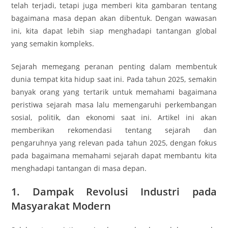
telah terjadi, tetapi juga memberi kita gambaran tentang
bagaimana masa depan akan dibentuk. Dengan wawasan
ini, kita dapat lebih siap menghadapi tantangan global
yang semakin kompleks.
Sejarah memegang peranan penting dalam membentuk
dunia tempat kita hidup saat ini. Pada tahun 2025, semakin
banyak orang yang tertarik untuk memahami bagaimana
peristiwa sejarah masa lalu memengaruhi perkembangan
sosial, politik, dan ekonomi saat ini. Artikel ini akan
memberikan rekomendasi tentang sejarah dan
pengaruhnya yang relevan pada tahun 2025, dengan fokus
pada bagaimana memahami sejarah dapat membantu kita
menghadapi tantangan di masa depan.
1. Dampak Revolusi Industri pada
Masyarakat Modern