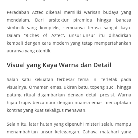
Peradaban Aztec dikenal memiliki warisan budaya yang
mendalam. Dari arsitektur piramida hingga bahasa
simbolik yang kompleks, semuanya terasa sangat kaya.
Dalam “Riches of Aztec”, unsur-unsur itu dihadirkan
kembali dengan cara modern yang tetap mempertahankan
auranya yang otentik.
Visual yang Kaya Warna dan Detail
Salah satu kekuatan terbesar tema ini terletak pada
visualnya. Ornamen emas, ukiran batu, topeng suci, hingga
patung ritual digambarkan dengan detail presisi. Warna
hijau tropis bercampur dengan nuansa emas menciptakan
kontras yang kuat sekaligus menawan.
Selain itu, latar hutan yang dipenuhi misteri selalu mampu
menambahkan unsur ketegangan. Cahaya matahari yang