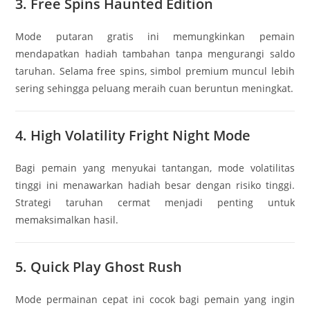
3. Free Spins Haunted Edition
Mode putaran gratis ini memungkinkan pemain
mendapatkan hadiah tambahan tanpa mengurangi saldo
taruhan. Selama free spins, simbol premium muncul lebih
sering sehingga peluang meraih cuan beruntun meningkat.
4. High Volatility Fright Night Mode
Bagi pemain yang menyukai tantangan, mode volatilitas
tinggi ini menawarkan hadiah besar dengan risiko tinggi.
Strategi taruhan cermat menjadi penting untuk
memaksimalkan hasil.
5. Quick Play Ghost Rush
Mode permainan cepat ini cocok bagi pemain yang ingin