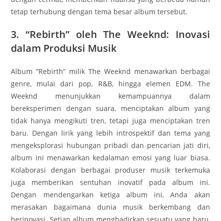
tetap terhubung dengan tema besar album tersebut.
3. “Rebirth” oleh The Weeknd: Inovasi
dalam Produksi Musik
Album “Rebirth” milik The Weeknd menawarkan berbagai
genre, mulai dari pop, R&B, hingga elemen EDM. The
Weeknd menunjukkan kemampuannya dalam
bereksperimen dengan suara, menciptakan album yang
tidak hanya mengikuti tren, tetapi juga menciptakan tren
baru. Dengan lirik yang lebih introspektif dan tema yang
mengeksplorasi hubungan pribadi dan pencarian jati diri,
album ini menawarkan kedalaman emosi yang luar biasa.
Kolaborasi dengan berbagai produser musik terkemuka
juga memberikan sentuhan inovatif pada album ini.
Dengan mendengarkan ketiga album ini, Anda akan
merasakan bagaimana dunia musik berkembang dan
berinovasi. Setiap album menghadirkan sesuatu yang baru,