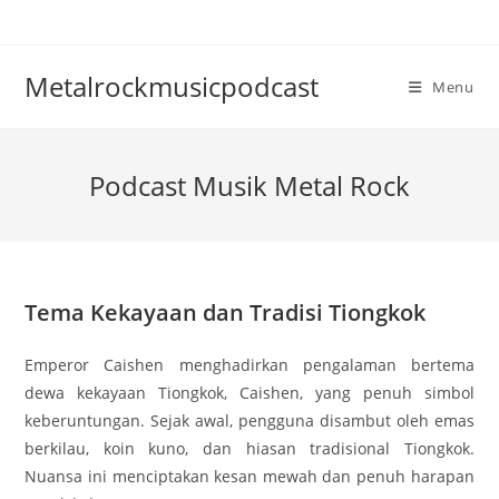
Skip
to
content
Metalrockmusicpodcast
Menu
Podcast Musik Metal Rock
Tema Kekayaan dan Tradisi Tiongkok
Emperor Caishen menghadirkan pengalaman bertema
dewa kekayaan Tiongkok, Caishen, yang penuh simbol
keberuntungan. Sejak awal, pengguna disambut oleh emas
berkilau, koin kuno, dan hiasan tradisional Tiongkok.
Nuansa ini menciptakan kesan mewah dan penuh harapan