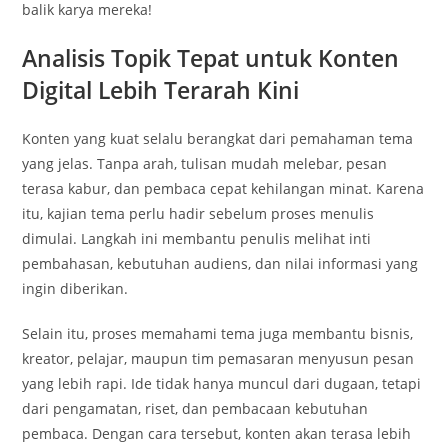
balik karya mereka!
Analisis Topik Tepat untuk Konten
Digital Lebih Terarah Kini
Konten yang kuat selalu berangkat dari pemahaman tema
yang jelas. Tanpa arah, tulisan mudah melebar, pesan
terasa kabur, dan pembaca cepat kehilangan minat. Karena
itu, kajian tema perlu hadir sebelum proses menulis
dimulai. Langkah ini membantu penulis melihat inti
pembahasan, kebutuhan audiens, dan nilai informasi yang
ingin diberikan.
Selain itu, proses memahami tema juga membantu bisnis,
kreator, pelajar, maupun tim pemasaran menyusun pesan
yang lebih rapi. Ide tidak hanya muncul dari dugaan, tetapi
dari pengamatan, riset, dan pembacaan kebutuhan
pembaca. Dengan cara tersebut, konten akan terasa lebih