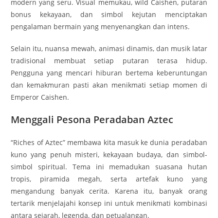
modern yang seru. Visual memukau, wild Caishen, putaran
bonus kekayaan, dan simbol kejutan menciptakan
pengalaman bermain yang menyenangkan dan intens.
Selain itu, nuansa mewah, animasi dinamis, dan musik latar
tradisional membuat setiap putaran terasa hidup.
Pengguna yang mencari hiburan bertema keberuntungan
dan kemakmuran pasti akan menikmati setiap momen di
Emperor Caishen.
Menggali Pesona Peradaban Aztec
“Riches of Aztec” membawa kita masuk ke dunia peradaban
kuno yang penuh misteri, kekayaan budaya, dan simbol-
simbol spiritual. Tema ini memadukan suasana hutan
tropis, piramida megah, serta artefak kuno yang
mengandung banyak cerita. Karena itu, banyak orang
tertarik menjelajahi konsep ini untuk menikmati kombinasi
antara sejarah, legenda, dan petualangan.