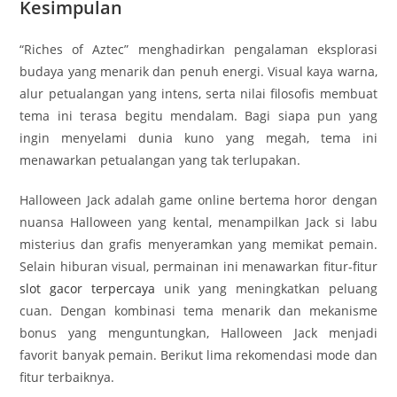
Kesimpulan
“Riches of Aztec” menghadirkan pengalaman eksplorasi
budaya yang menarik dan penuh energi. Visual kaya warna,
alur petualangan yang intens, serta nilai filosofis membuat
tema ini terasa begitu mendalam. Bagi siapa pun yang
ingin menyelami dunia kuno yang megah, tema ini
menawarkan petualangan yang tak terlupakan.
Halloween Jack adalah game online bertema horor dengan
nuansa Halloween yang kental, menampilkan Jack si labu
misterius dan grafis menyeramkan yang memikat pemain.
Selain hiburan visual, permainan ini menawarkan fitur-fitur
slot gacor terpercaya
unik yang meningkatkan peluang
cuan. Dengan kombinasi tema menarik dan mekanisme
bonus yang menguntungkan, Halloween Jack menjadi
favorit banyak pemain. Berikut lima rekomendasi mode dan
fitur terbaiknya.