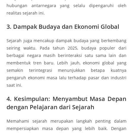
hubungan antarnegara yang selalu dipengaruhi oleh
realitas sejarah ini.
3. Dampak Budaya dan Ekonomi Global
Sejarah juga mencakup dampak budaya yang berkembang
seiring waktu. Pada tahun 2025, budaya populer dari
berbagai negara masih berinteraksi satu sama lain dan
membentuk tren baru. Lebih jauh, ekonomi global yang
semakin terintegrasi menunjukkan betapa kuatnya
pengaruh ekonomi masa lalu terhadap pasar dan industri
saat ini.
4. Kesimpulan: Menyambut Masa Depan
dengan Pelajaran dari Sejarah
Memahami sejarah merupakan langkah penting dalam
mempersiapkan masa depan yang lebih baik. Dengan