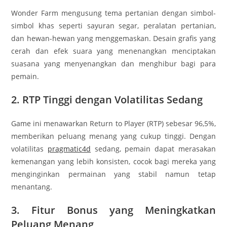
Wonder Farm mengusung tema pertanian dengan simbol-
simbol khas seperti sayuran segar, peralatan pertanian,
dan hewan-hewan yang menggemaskan. Desain grafis yang
cerah dan efek suara yang menenangkan menciptakan
suasana yang menyenangkan dan menghibur bagi para
pemain.
2. RTP Tinggi dengan Volatilitas Sedang
Game ini menawarkan Return to Player (RTP) sebesar 96,5%,
memberikan peluang menang yang cukup tinggi. Dengan
volatilitas
pragmatic4d
sedang, pemain dapat merasakan
kemenangan yang lebih konsisten, cocok bagi mereka yang
menginginkan permainan yang stabil namun tetap
menantang.
3. Fitur Bonus yang Meningkatkan
Peluang Menang