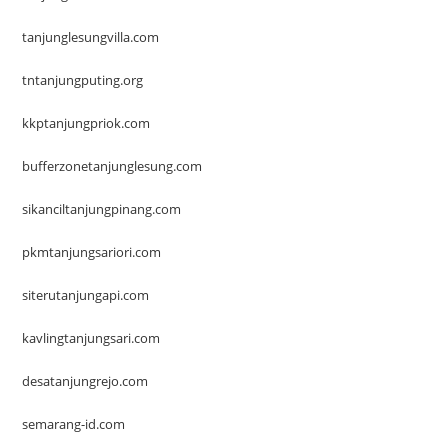
tanjunglesungvilla.com
tntanjungputing.org
kkptanjungpriok.com
bufferzonetanjunglesung.com
sikanciltanjungpinang.com
pkmtanjungsariori.com
siterutanjungapi.com
kavlingtanjungsari.com
desatanjungrejo.com
semarang-id.com