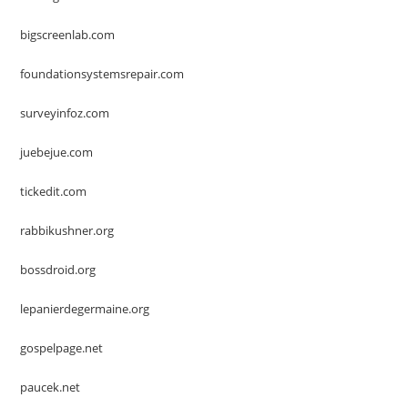
bigscreenlab.com
foundationsystemsrepair.com
surveyinfoz.com
juebejue.com
tickedit.com
rabbikushner.org
bossdroid.org
lepanierdegermaine.org
gospelpage.net
paucek.net