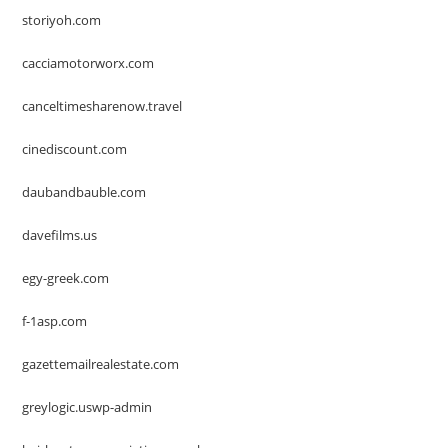
storiyoh.com
cacciamotorworx.com
canceltimesharenow.travel
cinediscount.com
daubandbauble.com
davefilms.us
egy-greek.com
f-1asp.com
gazettemailrealestate.com
greylogic.uswp-admin