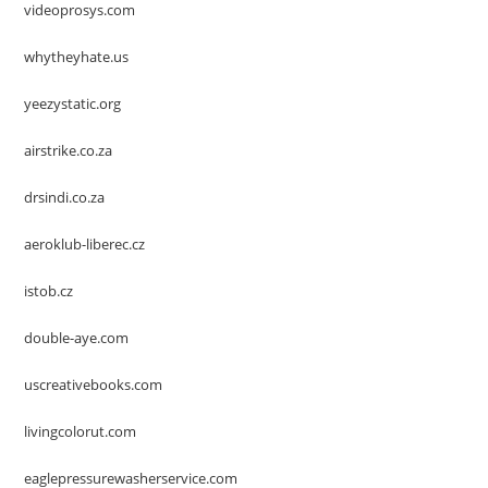
videoprosys.com
whytheyhate.us
yeezystatic.org
airstrike.co.za
drsindi.co.za
aeroklub-liberec.cz
istob.cz
double-aye.com
uscreativebooks.com
livingcolorut.com
eaglepressurewasherservice.com