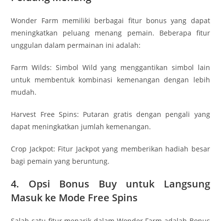
Wonder Farm memiliki berbagai fitur bonus yang dapat
meningkatkan peluang menang pemain. Beberapa fitur
unggulan dalam permainan ini adalah:
Farm Wilds: Simbol Wild yang menggantikan simbol lain
untuk membentuk kombinasi kemenangan dengan lebih
mudah.
Harvest Free Spins: Putaran gratis dengan pengali yang
dapat meningkatkan jumlah kemenangan.
Crop Jackpot: Fitur Jackpot yang memberikan hadiah besar
bagi pemain yang beruntung.
4. Opsi Bonus Buy untuk Langsung
Masuk ke Mode Free Spins
Salah satu fitur menarik dalam Wonder Farm adalah Bonus