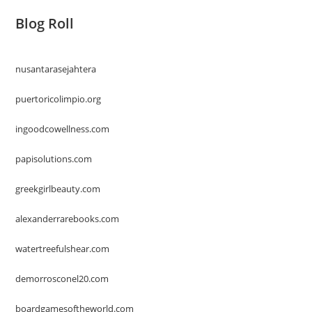
Blog Roll
nusantarasejahtera
puertoricolimpio.org
ingoodcowellness.com
papisolutions.com
greekgirlbeauty.com
alexanderrarebooks.com
watertreefulshear.com
demorrosconel20.com
boardgamesoftheworld.com