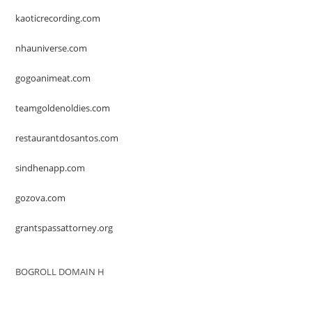
kaoticrecording.com
nhauniverse.com
gogoanimeat.com
teamgoldenoldies.com
restaurantdosantos.com
sindhenapp.com
gozova.com
grantspassattorney.org
BOGROLL DOMAIN H