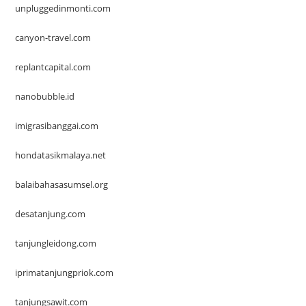
unpluggedinmonti.com
canyon-travel.com
replantcapital.com
nanobubble.id
imigrasibanggai.com
hondatasikmalaya.net
balaibahasasumsel.org
desatanjung.com
tanjungleidong.com
iprimatanjungpriok.com
tanjungsawit.com