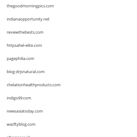
thegoodmorningpics.com
indianaopportunity.net
reviewthebests.com
httpsahel-elite.com
pagephilia.com
blog-drjsnatural.com
chelationhealthproducts.com
indigo99.com
newsasiatoday.com
wazftyblog.com