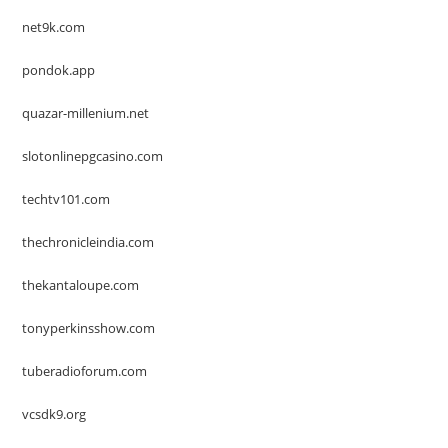
net9k.com
pondok.app
quazar-millenium.net
slotonlinepgcasino.com
techtv101.com
thechronicleindia.com
thekantaloupe.com
tonyperkinsshow.com
tuberadioforum.com
vcsdk9.org