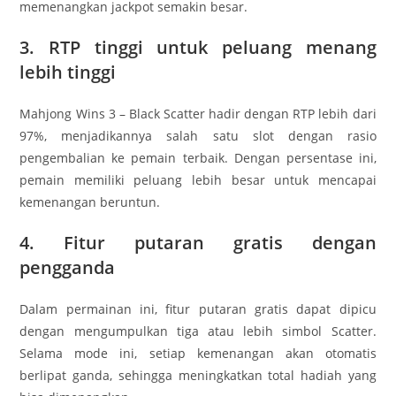
memenangkan jackpot semakin besar.
3. RTP tinggi untuk peluang menang
lebih tinggi
Mahjong Wins 3 – Black Scatter hadir dengan RTP lebih dari
97%, menjadikannya salah satu slot dengan rasio
pengembalian ke pemain terbaik. Dengan persentase ini,
pemain memiliki peluang lebih besar untuk mencapai
kemenangan beruntun.
4. Fitur putaran gratis dengan
pengganda
Dalam permainan ini, fitur putaran gratis dapat dipicu
dengan mengumpulkan tiga atau lebih simbol Scatter.
Selama mode ini, setiap kemenangan akan otomatis
berlipat ganda, sehingga meningkatkan total hadiah yang