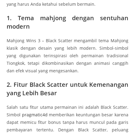
yang harus Anda ketahui sebelum bermain.
1. Tema mahjong dengan sentuhan
modern
Mahjong Wins 3 – Black Scatter mengambil tema Mahjong
klasik dengan desain yang lebih modern. Simbol-simbol
yang digunakan terinspirasi oleh permainan tradisional
Tiongkok, tetapi dikombinasikan dengan animasi canggih
dan efek visual yang mengesankan.
2. Fitur Black Scatter untuk Kemenangan
yang Lebih Besar
Salah satu fitur utama permainan ini adalah Black Scatter.
Simbol
pragmatic4d
memberikan keuntungan besar karena
dapat memicu fitur bonus tanpa harus muncul pada garis
pembayaran tertentu. Dengan Black Scatter, peluang