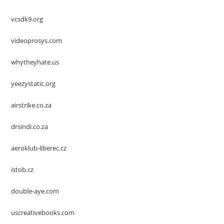
vcsdk9.org
videoprosys.com
whytheyhate.us
yeezystatic.org
airstrike.co.za
drsindi.co.za
aeroklub-liberec.cz
istob.cz
double-aye.com
uscreativebooks.com