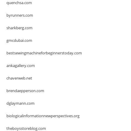
quenchsa.com
byrunners.com
sharkberg.com
gmcdubai.com
bestsewingmachineforbeginnerstoday.com
ankagallery.com
chaverweb.net
brendaepperson.com
dglaymann.com
biologicalinformationnewperspectives.org
theboysstoreblog.com