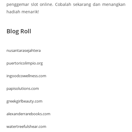
penggemar slot online. Cobalah sekarang dan menangkan
hadiah menarik!
Blog Roll
nusantarasejahtera
puertoricolimpio.org
ingoodcowellness.com
papisolutions.com
greekgirlbeauty.com
alexanderrarebooks.com
watertreefulshear.com