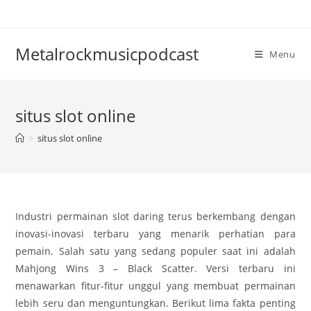
Skip
to
content
Metalrockmusicpodcast
Menu
situs slot online
>
situs slot online
Industri permainan slot daring terus berkembang dengan
inovasi-inovasi terbaru yang menarik perhatian para
pemain. Salah satu yang sedang populer saat ini adalah
Mahjong Wins 3 – Black Scatter. Versi terbaru ini
menawarkan fitur-fitur unggul yang membuat permainan
lebih seru dan menguntungkan. Berikut lima fakta penting