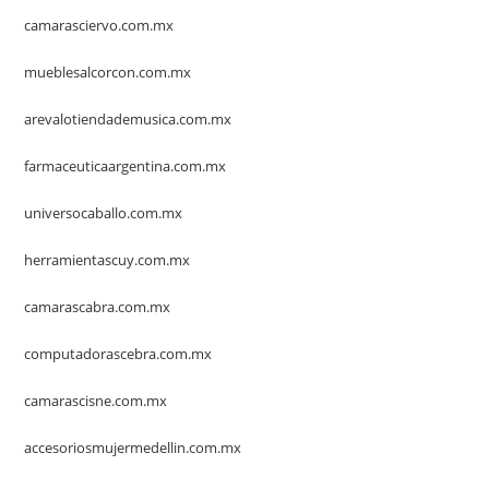
camarasciervo.com.mx
mueblesalcorcon.com.mx
arevalotiendademusica.com.mx
farmaceuticaargentina.com.mx
universocaballo.com.mx
herramientascuy.com.mx
camarascabra.com.mx
computadorascebra.com.mx
camarascisne.com.mx
accesoriosmujermedellin.com.mx