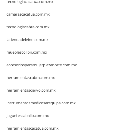
tecnologiacacatua.com.mx
camarascacatua.com.mx
tecnologiacabra.com.mx
latiendadelvino.com.mx
mueblescolibri.com.mx
accesoriosparamujerplazanorte.com.mx
herramientascabra.com.mx
herramientasciervo.com.mx
instrumentosmedicosarequipa.com.mx
juguetescaballo.com.mx
herramientascacatua.com.mx