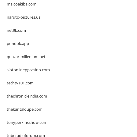
maicoakiba.com
naruto-pictures.us
net9k.com
pondok.app
quazar-millenium.net
slotonlinepgcasino.com
techtv101.com
thechronicleindia.com
thekantaloupe.com
tonyperkinsshow.com
tuberadioforum.com