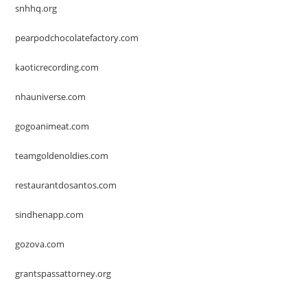
snhhq.org
pearpodchocolatefactory.com
kaoticrecording.com
nhauniverse.com
gogoanimeat.com
teamgoldenoldies.com
restaurantdosantos.com
sindhenapp.com
gozova.com
grantspassattorney.org