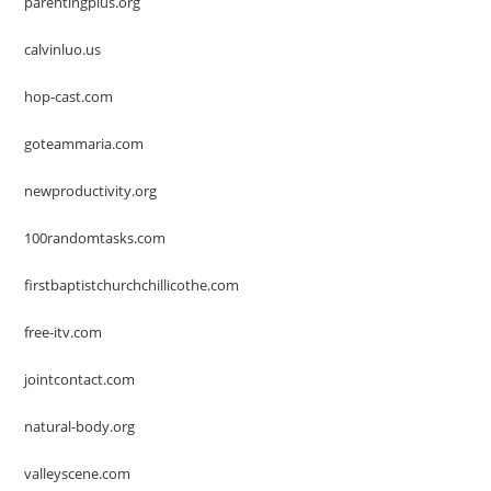
parentingplus.org
calvinluo.us
hop-cast.com
goteammaria.com
newproductivity.org
100randomtasks.com
firstbaptistchurchchillicothe.com
free-itv.com
jointcontact.com
natural-body.org
valleyscene.com