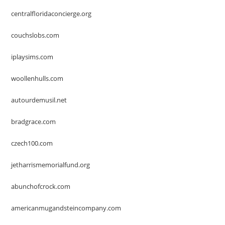
centralfloridaconcierge.org
couchslobs.com
iplaysims.com
woollenhulls.com
autourdemusil.net
bradgrace.com
czech100.com
jetharrismemorialfund.org
abunchofcrock.com
americanmugandsteincompany.com