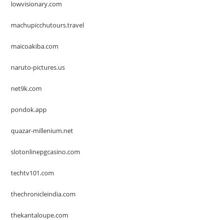
lowvisionary.com
machupicchutours.travel
maicoakiba.com
naruto-pictures.us
net9k.com
pondok.app
quazar-millenium.net
slotonlinepgcasino.com
techtv101.com
thechronicleindia.com
thekantaloupe.com