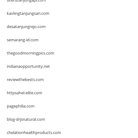
siterutanjungapi.com
kavlingtanjungsari.com
desatanjungrejo.com
semarang-id.com
thegoodmorningpics.com
indianaopportunity.net
reviewthebests.com
httpsahel-elite.com
pagephilia.com
blog-drjsnatural.com
chelationhealthproducts.com