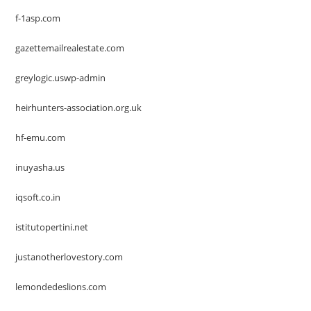
f-1asp.com
gazettemailrealestate.com
greylogic.uswp-admin
heirhunters-association.org.uk
hf-emu.com
inuyasha.us
iqsoft.co.in
istitutopertini.net
justanotherlovestory.com
lemondedeslions.com