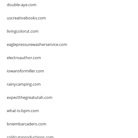
double-aye.com
uscreativebooks.com
livingcolorut.com
eaglepressurewasherservice.com
electroauthor.com
iowansformiller.com
rainycamping.com
expectthegreatutah.com
what-is-bpm.com
bniembarcadero.com
coldcutsproductions.com