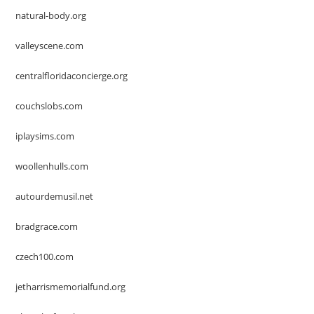
natural-body.org
valleyscene.com
centralfloridaconcierge.org
couchslobs.com
iplaysims.com
woollenhulls.com
autourdemusil.net
bradgrace.com
czech100.com
jetharrismemorialfund.org