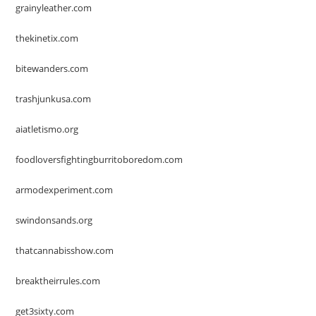
grainyleather.com
thekinetix.com
bitewanders.com
trashjunkusa.com
aiatletismo.org
foodloversfightingburritoboredom.com
armodexperiment.com
swindonsands.org
thatcannabisshow.com
breaktheirrules.com
get3sixty.com