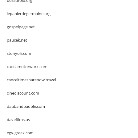
bossdroid.org
lepanierdegermaine.org
gospelpage.net
paucek.net
storiyoh.com
cacciamotorworx.com
canceltimesharenow.travel
cinediscount.com
daubandbauble.com
davefilms.us
egy-greek.com