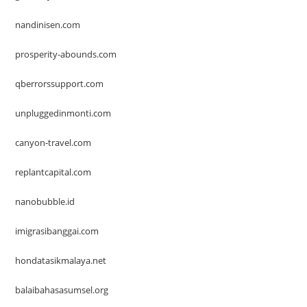
nandinisen.com
prosperity-abounds.com
qberrorssupport.com
unpluggedinmonti.com
canyon-travel.com
replantcapital.com
nanobubble.id
imigrasibanggai.com
hondatasikmalaya.net
balaibahasasumsel.org