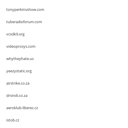
tonyperkinsshow.com
tuberadioforum.com
vcsdk9.org
videoprosys.com
whytheyhate.us
yeezystatic.org
airstrike.co.za
drsindi.co.za
aeroklub-liberec.cz
istob.cz