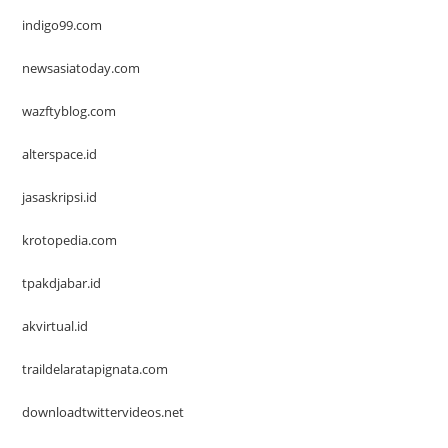
indigo99.com
newsasiatoday.com
wazftyblog.com
alterspace.id
jasaskripsi.id
krotopedia.com
tpakdjabar.id
akvirtual.id
traildelaratapignata.com
downloadtwittervideos.net