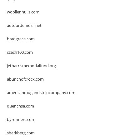
woollenhulls.com
autourdemusil.net
bradgrace.com
czech100.com
jetharrismemorialfund.org
abunchofcrock.com
americanmugandsteincompany.com
quenchsa.com
byrunners.com
sharkberg.com