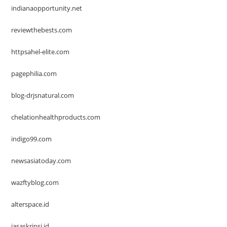
indianaopportunity.net
reviewthebests.com
httpsahel-elite.com
pagephilia.com
blog-drjsnatural.com
chelationhealthproducts.com
indigo99.com
newsasiatoday.com
wazftyblog.com
alterspace.id
jasaskripsi.id