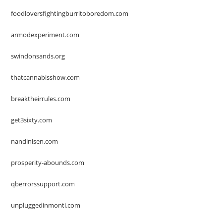
foodloversfightingburritoboredom.com
armodexperiment.com
swindonsands.org
thatcannabisshow.com
breaktheirrules.com
get3sixty.com
nandinisen.com
prosperity-abounds.com
qberrorssupport.com
unpluggedinmonti.com