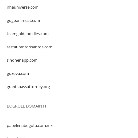
nhauniverse.com
gogoanimeat.com
teamgoldenoldies.com
restaurantdosantos.com
sindhenapp.com
gozova.com
grantspassattorney.org
BOGROLL DOMAIN H
papeleriabogota.com.mx