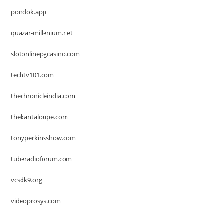
pondok.app
quazar-millenium.net
slotonlinepgcasino.com
techtv101.com
thechronicleindia.com
thekantaloupe.com
tonyperkinsshow.com
tuberadioforum.com
vcsdk9.org
videoprosys.com