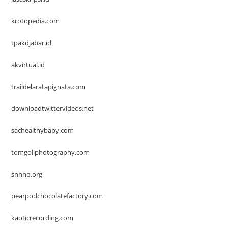
krotopedia.com
tpakdjabar.id
akvirtual.id
traildelaratapignata.com
downloadtwittervideos.net
sachealthybaby.com
tomgoliphotography.com
snhhq.org
pearpodchocolatefactory.com
kaoticrecording.com