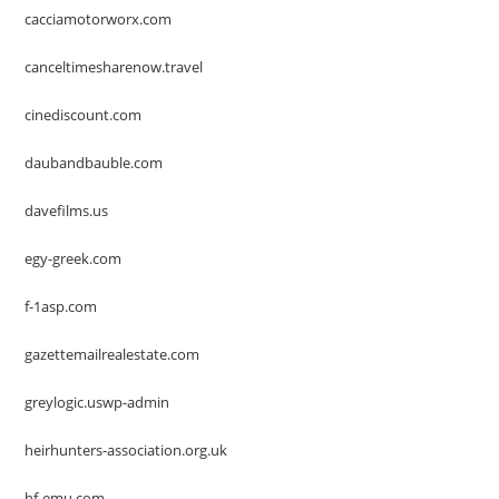
cacciamotorworx.com
canceltimesharenow.travel
cinediscount.com
daubandbauble.com
davefilms.us
egy-greek.com
f-1asp.com
gazettemailrealestate.com
greylogic.uswp-admin
heirhunters-association.org.uk
hf-emu.com