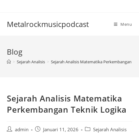
Skip
to
content
Metalrockmusicpodcast
Menu
Blog
>
Sejarah Analisis
>
Sejarah Analisis Matematika Perkembangan Tek
Sejarah Analisis Matematika
Perkembangan Teknik Logika
Post
Post
Post
admin
Januari 11, 2026
Sejarah Analisis
author:
published:
category: