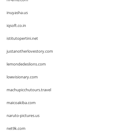
inuyasha.us
iqsoft.co.in
istitutopertini.net
justanotherlovestory.com
lemondedeslions.com
lowvisionary.com
machupicchutours.travel
maicoakiba.com
naruto-pictures.us
net9k.com