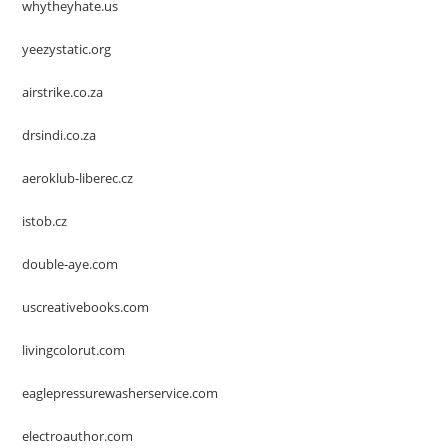
whytheyhate.us
yeezystatic.org
airstrike.co.za
drsindi.co.za
aeroklub-liberec.cz
istob.cz
double-aye.com
uscreativebooks.com
livingcolorut.com
eaglepressurewasherservice.com
electroauthor.com