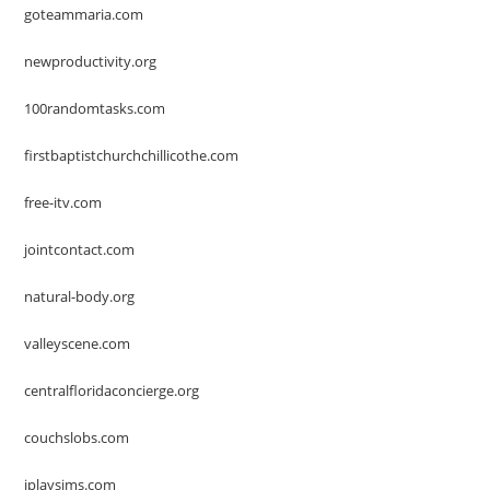
goteammaria.com
newproductivity.org
100randomtasks.com
firstbaptistchurchchillicothe.com
free-itv.com
jointcontact.com
natural-body.org
valleyscene.com
centralfloridaconcierge.org
couchslobs.com
iplaysims.com