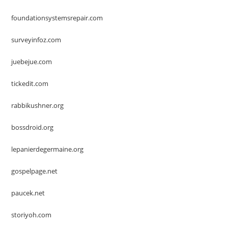
foundationsystemsrepair.com
surveyinfoz.com
juebejue.com
tickedit.com
rabbikushner.org
bossdroid.org
lepanierdegermaine.org
gospelpage.net
paucek.net
storiyoh.com