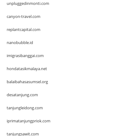
unpluggedinmonti.com
canyon-travel.com
replantcapital.com
nanobubble.id
imigrasibanggai.com
hondatasikmalaya.net
balaibahasasumsel.org
desatanjung.com
tanjungleidong.com
iprimatanjungpriok.com
tanjungsawit.com