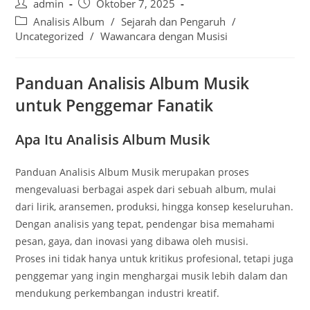
Post
Post
admin
Oktober 7, 2025
author:
published:
Post
Analisis Album
/
Sejarah dan Pengaruh
/
category:
Uncategorized
/
Wawancara dengan Musisi
Panduan Analisis Album Musik
untuk Penggemar Fanatik
Apa Itu Analisis Album Musik
Panduan Analisis Album Musik merupakan proses
mengevaluasi berbagai aspek dari sebuah album, mulai
dari lirik, aransemen, produksi, hingga konsep keseluruhan.
Dengan analisis yang tepat, pendengar bisa memahami
pesan, gaya, dan inovasi yang dibawa oleh musisi.
Proses ini tidak hanya untuk kritikus profesional, tetapi juga
penggemar yang ingin menghargai musik lebih dalam dan
mendukung perkembangan industri kreatif.