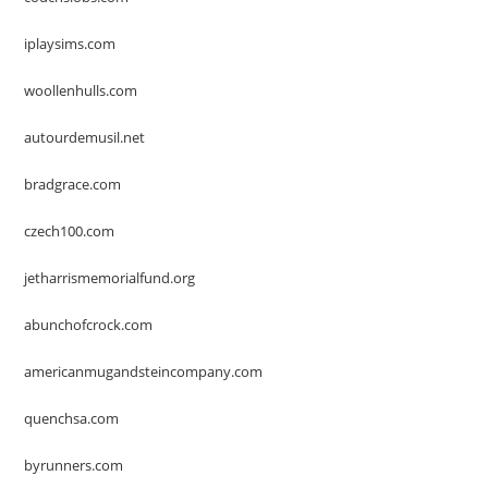
iplaysims.com
woollenhulls.com
autourdemusil.net
bradgrace.com
czech100.com
jetharrismemorialfund.org
abunchofcrock.com
americanmugandsteincompany.com
quenchsa.com
byrunners.com