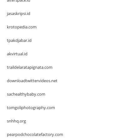
alterspace.id
jasaskripsi.id
krotopedia.com
tpakdjabar.id
akvirtual.id
traildelaratapignata.com
downloadtwittervideos.net
sachealthybaby.com
tomgoliphotography.com
snhhq.org
pearpodchocolatefactory.com