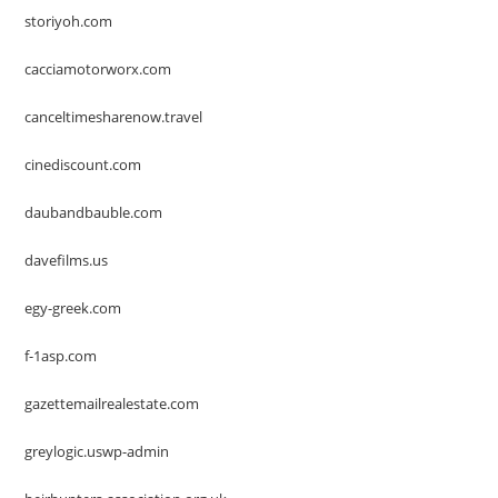
storiyoh.com
cacciamotorworx.com
canceltimesharenow.travel
cinediscount.com
daubandbauble.com
davefilms.us
egy-greek.com
f-1asp.com
gazettemailrealestate.com
greylogic.uswp-admin