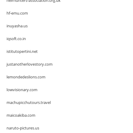
heirhunters-association.org.uk
hf-emu.com
inuyasha.us
iqsoft.co.in
istitutopertini.net
justanotherlovestory.com
lemondedeslions.com
lowvisionary.com
machupicchutours.travel
maicoakiba.com
naruto-pictures.us