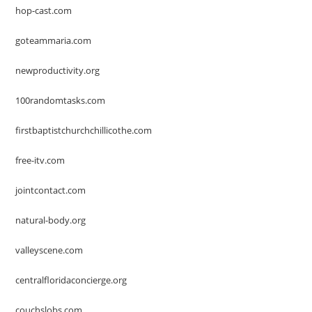
hop-cast.com
goteammaria.com
newproductivity.org
100randomtasks.com
firstbaptistchurchchillicothe.com
free-itv.com
jointcontact.com
natural-body.org
valleyscene.com
centralfloridaconcierge.org
couchslobs.com