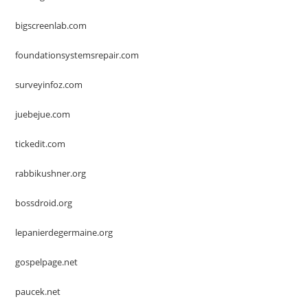
bigscreenlab.com
foundationsystemsrepair.com
surveyinfoz.com
juebejue.com
tickedit.com
rabbikushner.org
bossdroid.org
lepanierdegermaine.org
gospelpage.net
paucek.net