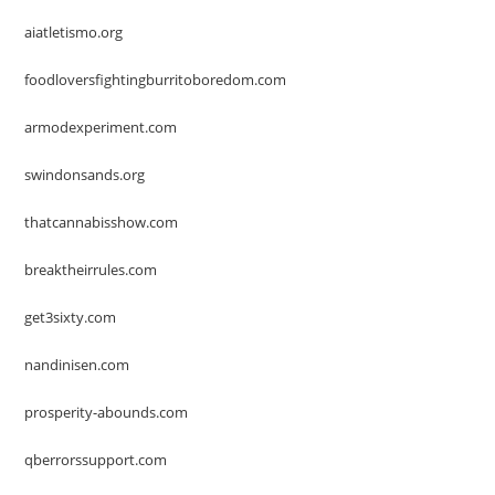
aiatletismo.org
foodloversfightingburritoboredom.com
armodexperiment.com
swindonsands.org
thatcannabisshow.com
breaktheirrules.com
get3sixty.com
nandinisen.com
prosperity-abounds.com
qberrorssupport.com