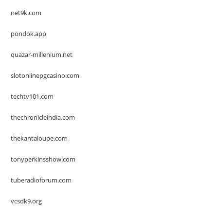
net9k.com
pondok.app
quazar-millenium.net
slotonlinepgcasino.com
techtv101.com
thechronicleindia.com
thekantaloupe.com
tonyperkinsshow.com
tuberadioforum.com
vcsdk9.org