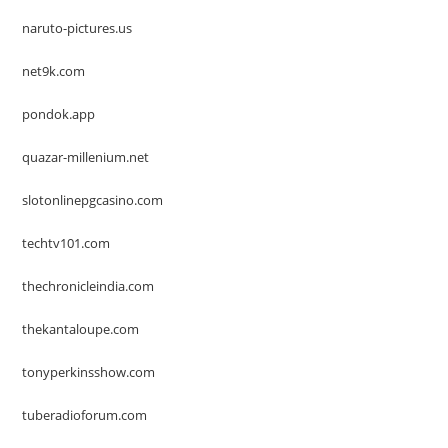
naruto-pictures.us
net9k.com
pondok.app
quazar-millenium.net
slotonlinepgcasino.com
techtv101.com
thechronicleindia.com
thekantaloupe.com
tonyperkinsshow.com
tuberadioforum.com