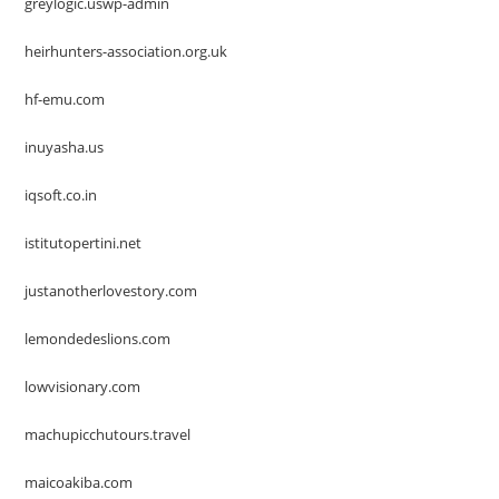
greylogic.uswp-admin
heirhunters-association.org.uk
hf-emu.com
inuyasha.us
iqsoft.co.in
istitutopertini.net
justanotherlovestory.com
lemondedeslions.com
lowvisionary.com
machupicchutours.travel
maicoakiba.com