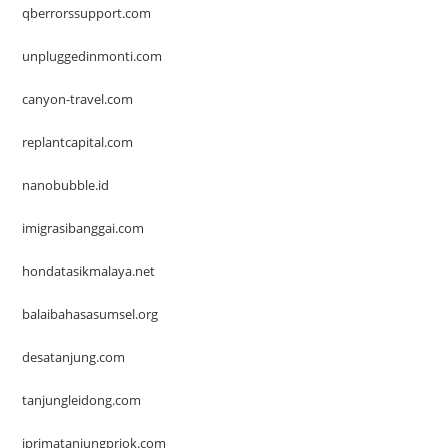
qberrorssupport.com
unpluggedinmonti.com
canyon-travel.com
replantcapital.com
nanobubble.id
imigrasibanggai.com
hondatasikmalaya.net
balaibahasasumsel.org
desatanjung.com
tanjungleidong.com
iprimatanjungpriok.com