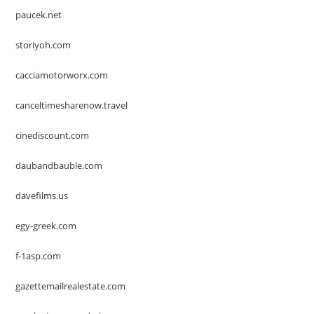
paucek.net
storiyoh.com
cacciamotorworx.com
canceltimesharenow.travel
cinediscount.com
daubandbauble.com
davefilms.us
egy-greek.com
f-1asp.com
gazettemailrealestate.com