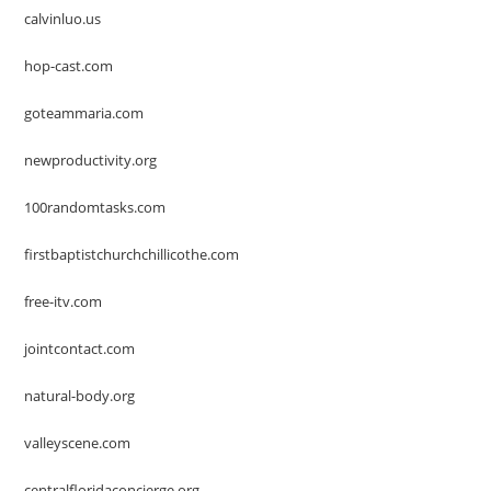
calvinluo.us
hop-cast.com
goteammaria.com
newproductivity.org
100randomtasks.com
firstbaptistchurchchillicothe.com
free-itv.com
jointcontact.com
natural-body.org
valleyscene.com
centralfloridaconcierge.org