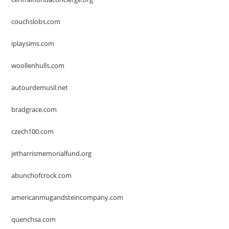
couchslobs.com
iplaysims.com
woollenhulls.com
autourdemusil.net
bradgrace.com
czech100.com
jetharrismemorialfund.org
abunchofcrock.com
americanmugandsteincompany.com
quenchsa.com