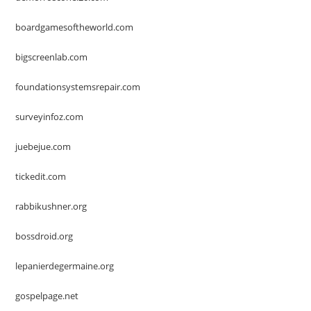
boardgamesoftheworld.com
bigscreenlab.com
foundationsystemsrepair.com
surveyinfoz.com
juebejue.com
tickedit.com
rabbikushner.org
bossdroid.org
lepanierdegermaine.org
gospelpage.net