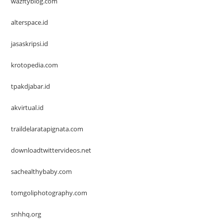
wazftyblog.com
alterspace.id
jasaskripsi.id
krotopedia.com
tpakdjabar.id
akvirtual.id
traildelaratapignata.com
downloadtwittervideos.net
sachealthybaby.com
tomgoliphotography.com
snhhq.org